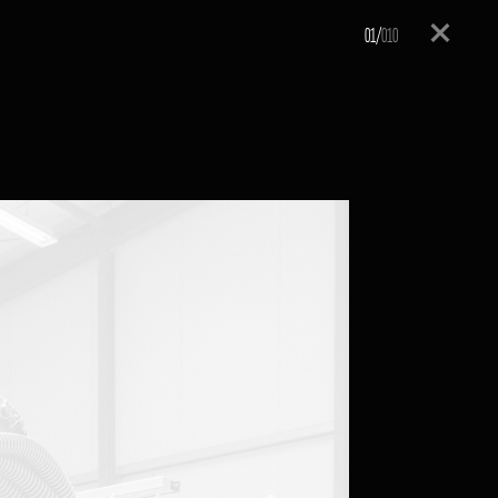
01/
010
Ferme